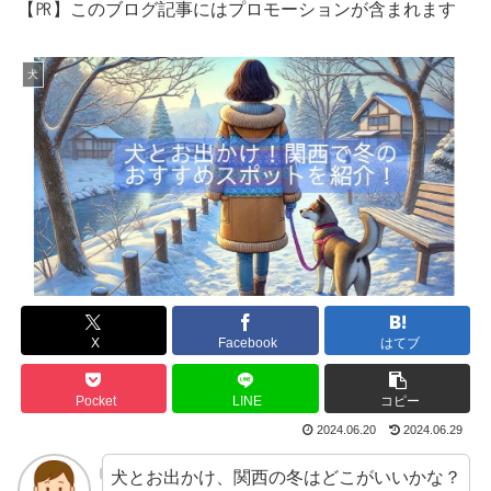
【㏚】このブログ記事にはプロモーションが含まれます
犬
X
Facebook
はてブ
Pocket
LINE
コピー
2024.06.20
2024.06.29
犬とお出かけ、関西の冬はどこがいいかな？