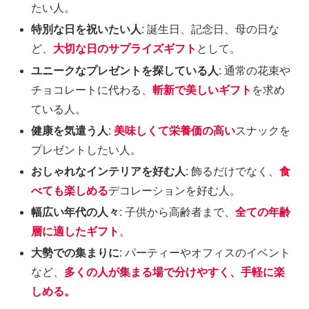
たい人。
特別な日を祝いたい人
: 誕生日、記念日、母の日な
ど、
大切な日のサプライズギフト
として。
ユニークなプレゼントを探している人
: 通常の花束や
チョコレートに代わる、
斬新で美しいギフト
を求め
ている人。
健康を気遣う人
:
美味しくて栄養価の高い
スナックを
プレゼントしたい人。
おしゃれなインテリアを好む人
: 飾るだけでなく、
食
べても楽しめる
デコレーションを好む人。
幅広い年代の人々
: 子供から高齢者まで、
全ての年齢
層に適したギフト
。
大勢での集まりに
: パーティーやオフィスのイベント
など、
多くの人が集まる場で分けやすく、手軽に楽
しめる。