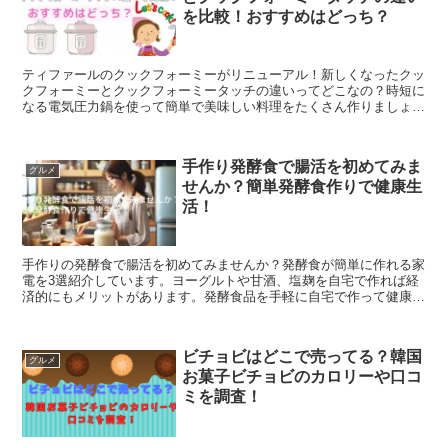
を比較！おすすめはどっち？
ティファールのクックフォーミーがリニューアル！新しくなったクッ
クフォーミーとクックフォーミータッチの違いってどこなの？時短に
なる電気圧力鍋を使って簡単で美味しい料理をたくさん作りましょ
う！クックフォーミーがおすすめな人とクックフォーミータッチがお
すすめな人もまとめています。
手作り発酵食で腸活を初めてみま
グルメ
せんか？簡単発酵食作りで健康生
活！
手作りの発酵食で腸活を初めてみませんか？発酵食が簡単に作れる家
電を3選紹介しています。ヨーグルトや甘酒、塩麹を自宅で作れば経
済的にもメリットがあります。発酵食品を手軽に自宅で作って健康な
身体を作りましょう！
ビチョビはどこで売ってる？韓国
グルメ
お菓子ビチョビのカロリーや口コ
ミを調査！