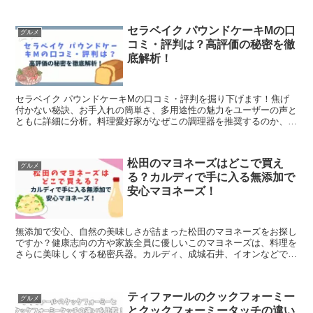
セラベイク パウンドケーキMの口
グルメ
コミ・評判は？高評価の秘密を徹
底解析！
セラベイク パウンドケーキMの口コミ・評判を掘り下げます！焦げ
付かない秘訣、お手入れの簡単さ、多用途性の魅力をユーザーの声と
ともに詳細に分析。料理愛好家がなぜこの調理器を推奨するのか、そ
の理由を徹底解説します。購入前に知っておきたいポイントを明らか
にし、あなたのキッチンライフを向上させるヒント満載！
松田のマヨネーズはどこで買え
グルメ
る？カルディで手に入る無添加で
安心マヨネーズ！
無添加で安心、自然の美味しさが詰まった松田のマヨネーズをお探し
ですか？健康志向の方や家族全員に優しいこのマヨネーズは、料理を
さらに美味しくする秘密兵器。カルディ、成城石井、イオンなどで購
入可能です。詳しくはクリックしてチェック！
ティファールのクックフォーミー
グルメ
とクックフォーミータッチの違い