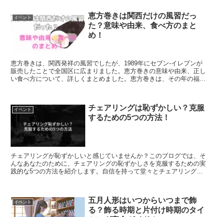
恵方巻きは関西だけの風習だっ
イベント
た？意味や由来、食べ方のまと
め！
恵方巻きは、関西発祥の風習でしたが、1989年にセブン-イレブンが
販売したことで全国区に広まりました。恵方巻きの意味や由来、正し
い食べ方について、詳しくまとめました。恵方巻きは、その年の福徳
を司る神様がいる方角を向いて食べます。7つの具材には、それぞれ
に意味や願いが込められています。
チェアリングは恥ずかしい？克服
イベント
するための5つの方法！
チェアリングが恥ずかしいと感じていませんか？このブログでは、そ
んなあなたのために、チェアリングの恥ずかしさを克服するための実
践的な5つの方法を紹介します。自信を持って堂々とチェアリングで
きるようになるためのヒント満載で、読む価値あり！さあ、恥ずかし
さを乗り越えて、チェアリングを存分に楽しむ第一歩を踏み出しまし
ょう。
五月人形はいつからいつまで飾
イベント
る？飾る時期と片付け時期のタイ