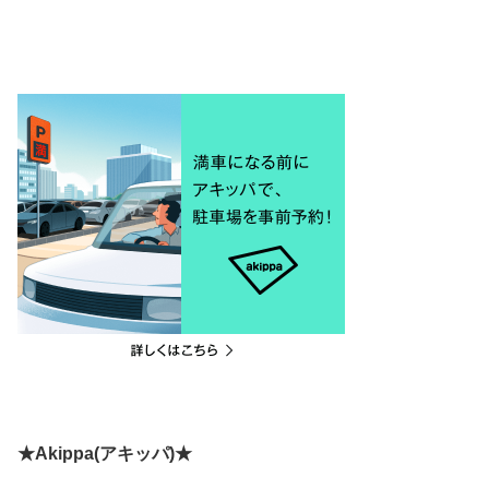
★Akippa(アキッパ)★