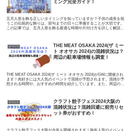
ミング完全ガイド！
五月人形を飾る正しいタイミングを知っていますか？子供の成長を祝
うこの伝統的な飾りは、節句までの日々に準備することが大切です。
この記事では、五月人形を飾る最適な時期や片付け方を詳しく解説
し、日本の美しい伝統を次世代に受け継ぐお手伝いをします。家族の
節句をより特別なものにしましょう！
THE MEAT OSAKA 2024(ザ ミー
イベント
ト オオサカ 2024)の混雑状況は？
周辺の駐車場情報も調査！
THE MEAT OSAKA 2024(ザ ミート オオサカ 2024)がGWに開催され
ます！肉好きには大人気のイベントで混雑が予想されます。混雑が予
想される時間や、おすすめの時間を紹介しています。また、周辺の駐
車場情報も調査しています。GWは混雑を回避してザ ミート オオサ
カを楽しみましょう！
クラフト餃子フェス2024大阪の
イベント
混雑状況は？混雑回避に前売りセ
ット券がおすすめ！
クラフト餃子フェス大阪が今年も開催されます！毎年人気のイベント