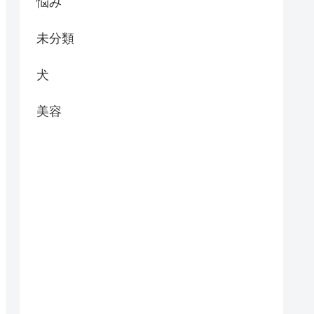
悩み
未分類
犬
美容